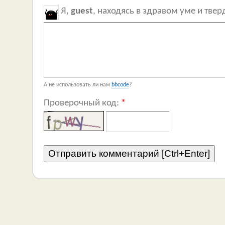
Я,
guest
, находясь в здравом уме и тве
А не использовать ли нам
bbcode
?
Проверочный код:
*