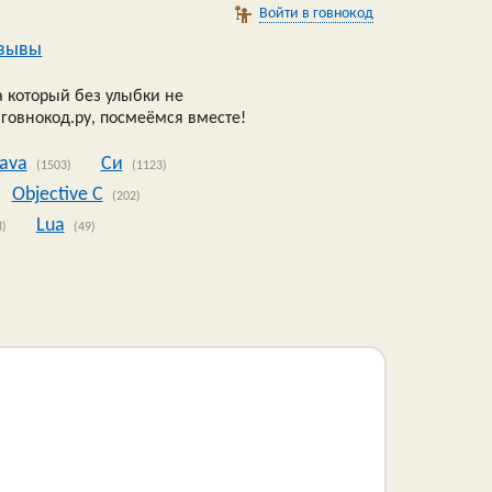
Войти в говнокод
зывы
 который без улыбки не
 говнокод.ру, посмеёмся вместе!
Java
Си
(1503)
(1123)
Objective C
(202)
Lua
8)
(49)