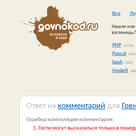
Все
Лу
Нашли или 
взглянешь?
PHP
(5714)
Pascal
(649
bash
(202)
Haskell
(48
Ответ на
комментарий
для
Гов
Ошибка компиляции комментария:
Гости могут высказаться только в понед