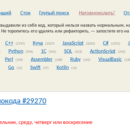
чший
Сток
Глупый поиск
Наговнокодить!
Oт
выдавили из себя код, который нельзя назвать нормальным, на
 Не торопитесь его удалять или рефакторить, — запостите его на
C++
Куча
JavaScript
C#
(2747)
(2427)
(2035)
(1931)
Python
1C
SQL
ActionScript
)
(594)
(541)
(433)
(292)
Perl
Assembler
Ruby
VisualBasic
(194)
(148)
(145)
(13
Go
Swift
Kotlin
)
(31)
(27)
(14)
нокода #29270
ельник, среду, четверг или воскресение