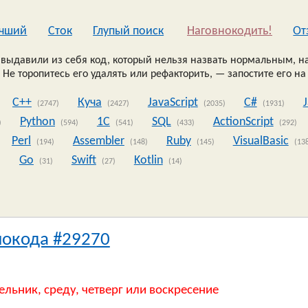
чший
Сток
Глупый поиск
Наговнокодить!
Oт
выдавили из себя код, который нельзя назвать нормальным, на
 Не торопитесь его удалять или рефакторить, — запостите его на
C++
Куча
JavaScript
C#
(2747)
(2427)
(2035)
(1931)
Python
1C
SQL
ActionScript
)
(594)
(541)
(433)
(292)
Perl
Assembler
Ruby
VisualBasic
(194)
(148)
(145)
(13
Go
Swift
Kotlin
)
(31)
(27)
(14)
нокода #29270
ельник, среду, четверг или воскресение