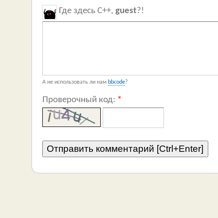
Где здесь C++,
guest
?!
А не использовать ли нам
bbcode
?
Проверочный код:
*