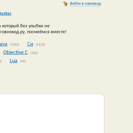
Войти в говнокод
зывы
 который без улыбки не
 говнокод.ру, посмеёмся вместе!
Java
Си
(1503)
(1123)
Objective C
(202)
Lua
8)
(49)