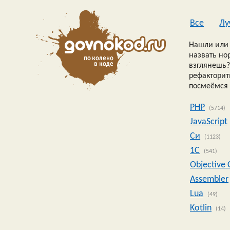
Все
Лу
Нашли или 
назвать но
взглянешь?
рефакторить
посмеёмся 
PHP
(5714)
JavaScript
Си
(1123)
1C
(541)
Objective 
Assembler
Lua
(49)
Kotlin
(14)