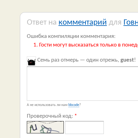
Ответ на
комментарий
для
Гов
Ошибка компиляции комментария:
Гости могут высказаться только в понед
Семь раз отмерь — один отрежь,
guest
!
А не использовать ли нам
bbcode
?
Проверочный код:
*