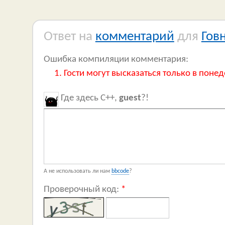
Ответ на
комментарий
для
Гов
Ошибка компиляции комментария:
Гости могут высказаться только в понед
Где здесь C++,
guest
?!
А не использовать ли нам
bbcode
?
Проверочный код:
*