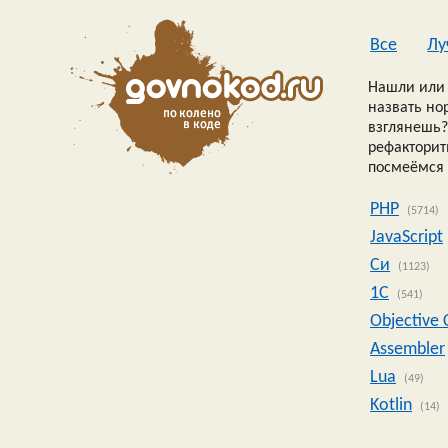
Все
Лу
Нашли или 
назвать но
взглянешь?
рефакторить
посмеёмся 
PHP
(5714)
JavaScript
Си
(1123)
1C
(541)
Objective 
Assembler
Lua
(49)
Kotlin
(14)