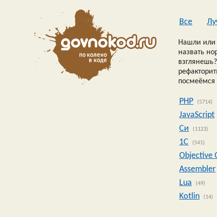
Все
Лу
Нашли или 
назвать но
взглянешь?
рефакторить
посмеёмся 
PHP
(5714)
JavaScript
Си
(1123)
1C
(541)
Objective 
Assembler
Lua
(49)
Kotlin
(14)