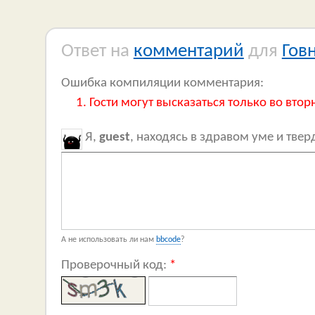
Ответ на
комментарий
для
Гов
Ошибка компиляции комментария:
Гости могут высказаться только во втор
Я,
guest
, находясь в здравом уме и тве
А не использовать ли нам
bbcode
?
Проверочный код:
*