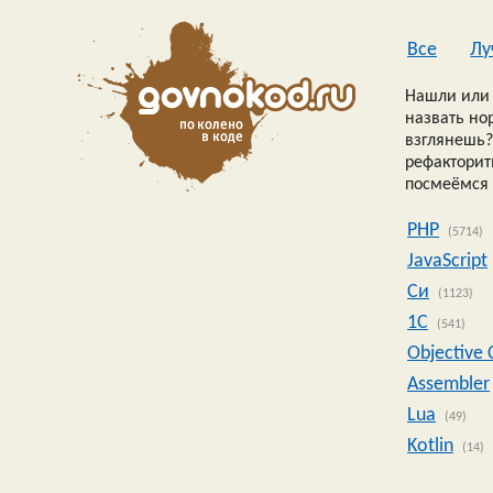
Все
Лу
Нашли или 
назвать но
взглянешь?
рефакторить
посмеёмся 
PHP
(5714)
JavaScript
Си
(1123)
1C
(541)
Objective 
Assembler
Lua
(49)
Kotlin
(14)