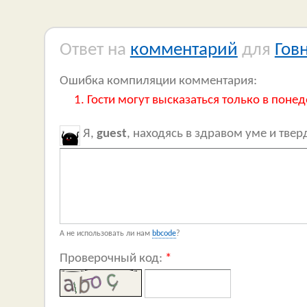
Ответ на
комментарий
для
Гов
Ошибка компиляции комментария:
Гости могут высказаться только в понед
Я,
guest
, находясь в здравом уме и тве
А не использовать ли нам
bbcode
?
Проверочный код:
*