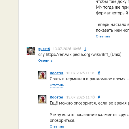
чтобы там доку 
M$ тогда же пр
формат который
Теперь настало 
показать немног
Ответить
guest6
13.07.2026 10:56
#
сяу https://en.wikipedia.org/wiki/Biff_(Unix)
Ответить
Rooster
13.07.2026 11:31
#
Срать в терминал в рандомное время —
Ответить
Rooster
13.07.2026 11:48
#
Ещё можно опозорится, если во время 
У мну кстате последние калменты срутс
опозориться.
Ответить