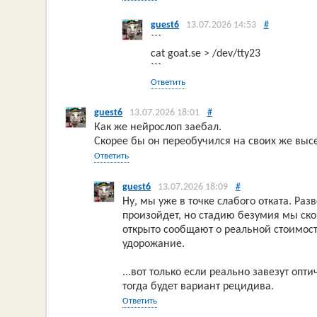
guest6
13.07.2026 14:53
#
```
cat goat.se > /dev/tty23
```
Ответить
guest6
13.07.2026 18:01
#
Как же нейрослоп заебал.
Скорее бы он переобучился на своих же высе
Ответить
guest6
13.07.2026 18:09
#
Ну, мы уже в точке слабого отката. Раз
произойдет, но стадию безумия мы ско
открыто сообщают о реальной стоимост
удорожание.
...вот только если реально завезут оп
тогда будет вариант рецидива.
Ответить