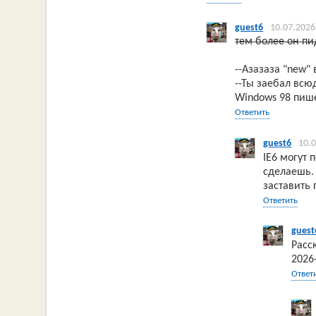
guest6
10.07.2026
тем более он пи
--Азазаза "new" 
--Ты заебал всюд
Windows 98 пиш
Ответить
guest6
10.
IE6 могут 
сделаешь. 
заставить
Ответить
guest
Расс
2026-
Ответ