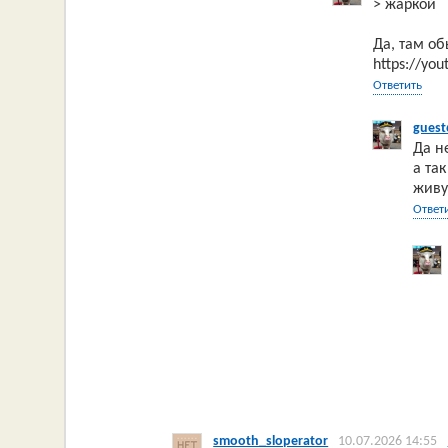
> жаркой
Да, там о
https://yo
Ответить
guest
Да н
а та
живу
Ответ
smooth_sloperator
10.07.2026 14:55