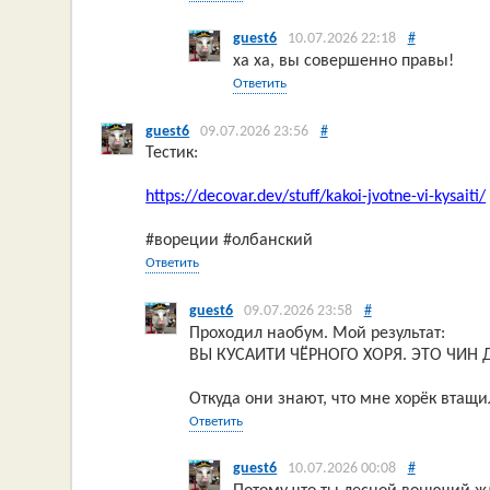
guest6
10.07.2026 22:18
#
ха ха, вы совершенно правы!
Ответить
guest6
09.07.2026 23:56
#
Тестик:
https://decovar.dev/stuff/kakoi-jvotne-vi-kysaiti/
#вореции #олбанский
Ответить
guest6
09.07.2026 23:58
#
Проходил наобум. Мой результат:
ВЫ КУСАИТИ ЧЁРНОГО ХОРЯ. ЭТО ЧИ
Откуда они знают, что мне хорёк втащ
Ответить
guest6
10.07.2026 00:08
#