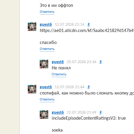
Это в ии оффтоп
Ответить
guest6
12.07.2026 21:14
#
https://ae01.alicdn.com/kf/Saabc421829d147b
спасибо
Ответить
guest6
20.07.2026 23:34
#
Не понял
Ответить
guest6
12.07.2026 21:44
#
спотифай, как можно было сломать кнопку д
Ответить
guest6
12.07.2026 21:49
#
includeEpisodeContentRatingsV2: true
soeka