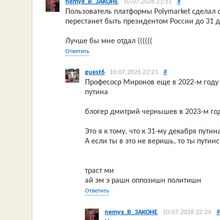
nemyx_B_3AKOHE
10.07.2026 21:51
#
Пользователь платформы Polymarket сделал с
перестанет быть президентом России до 31 д
Лучше бы мне отдал ((((((
Ответить
guest6
10.07.2026 22:21
#
Професоср Миронов еще в 2022-м году 
путина
блогер дмитрий чернышев в 2023-м году
Это я к тому, что к 31-му декабря путин
А если ты в это не веришь, то ты путин
траст ми
ай эм э рашн оппозишн политишн
Ответить
nemyx_B_3AKOHE
10.07.2026 22:24
#