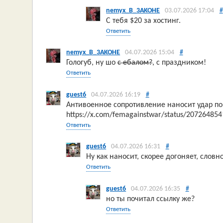
nemyx_B_3AKOHE
03.07.2026 17:04
#
С тебя $20 за хостинг.
Ответить
nemyx_B_3AKOHE
04.07.2026 15:04
#
Гологуб, ну шо
с ебалом?
, с праздником!
Ответить
guest6
04.07.2026 16:19
#
Антивоенное сопротивление наносит удар п
https://x.com/femagainstwar/status/20726485
Ответить
guest6
04.07.2026 16:31
#
Ну как наносит, скорее догоняет, словн
Ответить
guest6
04.07.2026 16:35
#
но ты почитал ссылку же?
Ответить