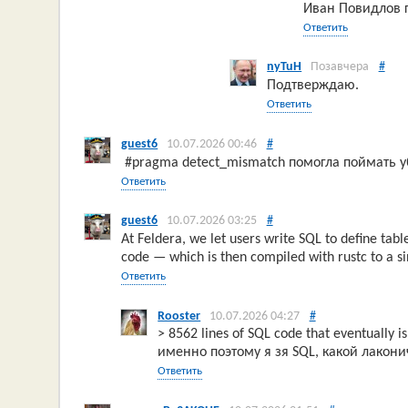
Иван Повидлов г
Ответить
nyTuH
Позавчера
#
Подтверждаю.
Ответить
guest6
10.07.2026 00:46
#
#pragma detect_mismatch помогла поймать у
Ответить
guest6
10.07.2026 03:25
#
At Feldera, we let users write SQL to define tab
code — which is then compiled with rustc to a si
Ответить
Rooster
10.07.2026 04:27
#
> 8562 lines of SQL code that eventually is
именно поэтому я зя SQL, какой лакон
Ответить