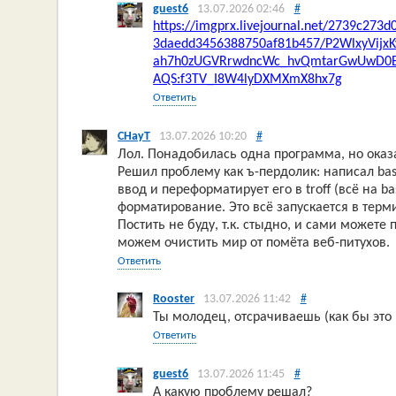
guest6
13.07.2026 02:46
#
https://imgprx.livejournal.net/2739c27
3daedd3456388750af81b457/P2WlxyVij
ah7h0zUGVRrwdncWc_hvQmtarGwUwD0B4
AQS:f3TV_I8W4lyDXMXmX8hx7g
Ответить
CHayT
13.07.2026 10:20
#
Лол. Понадобилась одна программа, но оказало
Решил проблему как ъ-пердолик: написал bas
ввод и переформатирует его в troff (всё на bas
форматирование. Это всё запускается в терм
Постить не буду, т.к. стыдно, и сами можете
можем очистить мир от помёта веб-питухов.
Ответить
Rooster
13.07.2026 11:42
#
Ты молодец, отсрачиваешь (как бы это
Ответить
guest6
13.07.2026 11:45
#
А какую проблему решал?