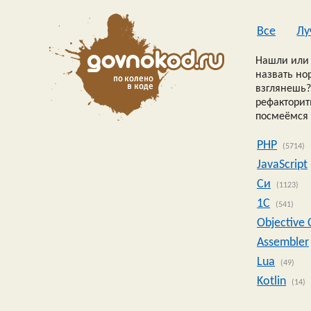
Все
Лу
Нашли или 
назвать но
взглянешь?
рефакторить
посмеёмся 
PHP
(5714)
JavaScript
Си
(1123)
1C
(541)
Objective 
Assembler
Lua
(49)
Kotlin
(14)