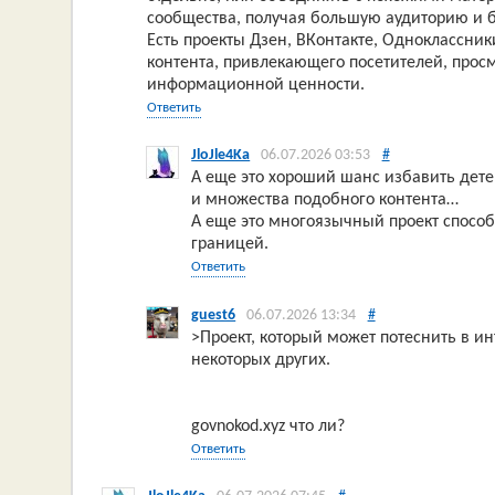
сообщества, получая большую аудиторию и 
Есть проекты Дзен, ВКонтакте, Одноклассник
контента, привлекающего посетителей, прос
информационной ценности.
Ответить
JloJle4Ka
06.07.2026 03:53
#
А еще это хороший шанс избавить дете
и множества подобного контента…
А еще это многоязычный проект способ
границей.
Ответить
guest6
06.07.2026 13:34
#
>Проект, который может потеснить в и
некоторых других.
govnokod.xyz что ли?
Ответить