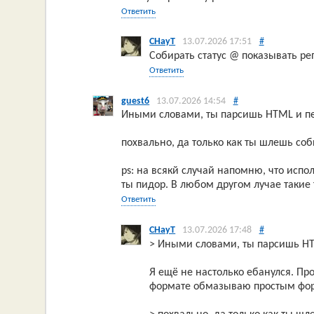
Ответить
CHayT
13.07.2026 17:51
#
Собирать статус @ показывать реп
Ответить
guest6
13.07.2026 14:54
#
Иными словами, ты парсишь HTML и п
похвально, да только как ты шлешь соб
ps: на всякй случай напомню, что испол
ты пидор. В любом другом лучае такие
Ответить
CHayT
13.07.2026 17:48
#
> Иными словами, ты парсишь HT
Я ещё не настолько ебанулся. Пр
формате обмазываю простым форм