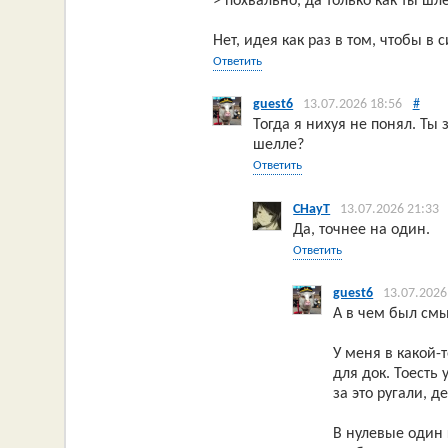
> похвально, да только как ты ш
Нет, идея как раз в том, чтобы в 
Ответить
guest6
13.07.2026 18:56
#
Тогда я нихуя не понял. Ты 
шелле?
Ответить
CHayT
13.07.2026 21:33
Да, точнее на один.
Ответить
guest6
13.07.2026
А в чем был смы
У меня в какой-
для док. Тоесть 
за это ругали, д
В нулевые один 