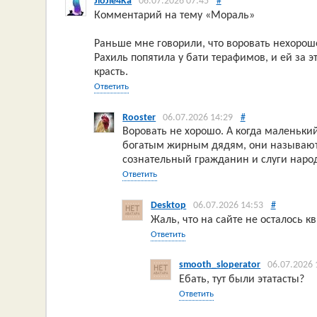
JloJle4Ka
06.07.2026 07:45
#
Комментарий на тему «Мораль»
Раньше мне говорили, что воровать нехорош
Рахиль попятила у бати терафимов, и ей за 
красть.
Ответить
Rooster
06.07.2026 14:29
#
Воровать не хорошо. А когда маленьки
богатым жирным дядям, они называются..
сознательный гражданин и слуги наро
Ответить
Desktop
06.07.2026 14:53
#
Жаль, что на сайте не осталось к
Ответить
smooth_sloperator
06.07.2026 
Ебать, тут были этатасты?
Ответить