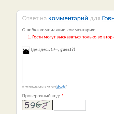
Ответ на
комментарий
для
Гов
Ошибка компиляции комментария:
Гости могут высказаться только во втор
Где здесь C++,
guest
?!
А не использовать ли нам
bbcode
?
Проверочный код:
*