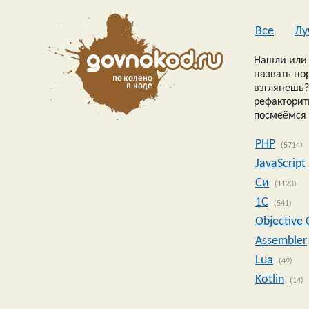
Все
Лу
Нашли или 
назвать но
взглянешь?
рефакторить
посмеёмся 
PHP
(5714)
JavaScript
Си
(1123)
1C
(541)
Objective 
Assembler
Lua
(49)
Kotlin
(14)