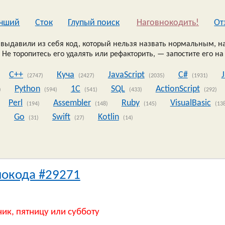
чший
Сток
Глупый поиск
Наговнокодить!
Oт
выдавили из себя код, который нельзя назвать нормальным, на
 Не торопитесь его удалять или рефакторить, — запостите его на
C++
Куча
JavaScript
C#
(2747)
(2427)
(2035)
(1931)
Python
1C
SQL
ActionScript
)
(594)
(541)
(433)
(292)
Perl
Assembler
Ruby
VisualBasic
(194)
(148)
(145)
(13
Go
Swift
Kotlin
)
(31)
(27)
(14)
нокода #29271
ник, пятницу или субботу