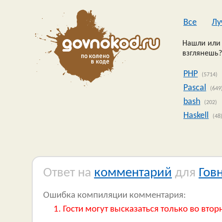
Все
Лу
Нашли или 
взглянешь?
PHP
(5714)
Pascal
(649
bash
(202)
Haskell
(48
Ответ на
комментарий
для
Гов
Ошибка компиляции комментария:
Гости могут высказаться только во втор