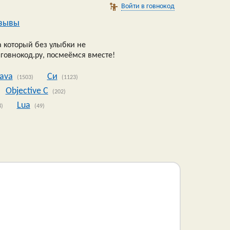
Войти в говнокод
зывы
 который без улыбки не
 говнокод.ру, посмеёмся вместе!
Java
Си
(1503)
(1123)
Objective C
(202)
Lua
8)
(49)