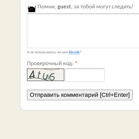
Помни,
guest
, за тобой могут следить!
А не использовать ли нам
bbcode
?
Проверочный код:
*