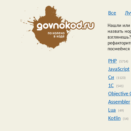
Все
Лу
Нашли или 
назвать но
взглянешь?
рефакторить
посмеёмся 
PHP
(5714)
JavaScript
Си
(1123)
1C
(541)
Objective 
Assembler
Lua
(49)
Kotlin
(14)