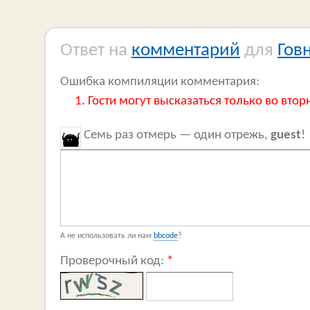
Ответ на
комментарий
для
Гов
Ошибка компиляции комментария:
Гости могут высказаться только во втор
Семь раз отмерь — один отрежь,
guest
!
А не использовать ли нам
bbcode
?
Проверочный код:
*