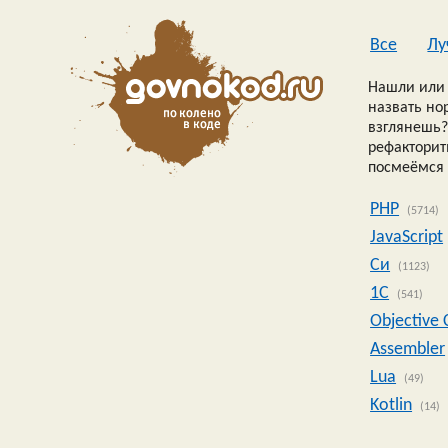
Все
Лу
Нашли или 
назвать но
взглянешь?
рефакторить
посмеёмся 
PHP
(5714)
JavaScript
Си
(1123)
1C
(541)
Objective 
Assembler
Lua
(49)
Kotlin
(14)