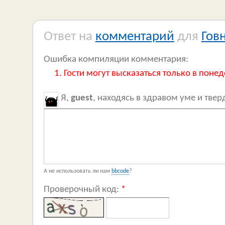
Ответ на
комментарий
для
Гов
Ошибка компиляции комментария:
Гости могут высказаться только в понед
Я,
guest
, находясь в здравом уме и тве
А не использовать ли нам
bbcode
?
Проверочный код:
*