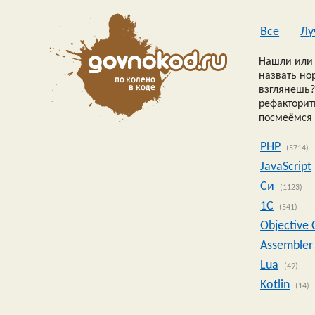
Все
Лу
Нашли или 
назвать но
взглянешь?
рефакторить
посмеёмся 
PHP
(5714)
JavaScript
Си
(1123)
1C
(541)
Objective 
Assembler
Lua
(49)
Kotlin
(14)