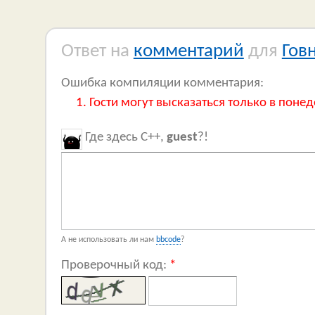
Ответ на
комментарий
для
Гов
Ошибка компиляции комментария:
Гости могут высказаться только в понед
Где здесь C++,
guest
?!
А не использовать ли нам
bbcode
?
Проверочный код:
*