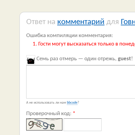
Ответ на
комментарий
для
Гов
Ошибка компиляции комментария:
Гости могут высказаться только в понед
Семь раз отмерь — один отрежь,
guest
!
А не использовать ли нам
bbcode
?
Проверочный код:
*