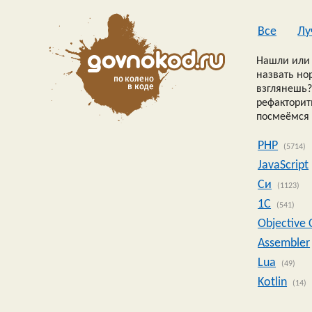
Все
Лу
Нашли или 
назвать но
взглянешь?
рефакторить
посмеёмся 
PHP
(5714)
JavaScript
Си
(1123)
1C
(541)
Objective 
Assembler
Lua
(49)
Kotlin
(14)