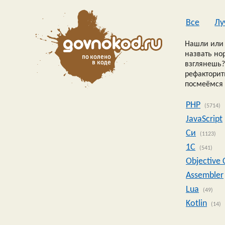
Все
Лу
Нашли или 
назвать но
взглянешь?
рефакторить
посмеёмся 
PHP
(5714)
JavaScript
Си
(1123)
1C
(541)
Objective 
Assembler
Lua
(49)
Kotlin
(14)