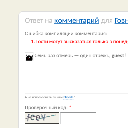
Ответ на
комментарий
для
Гов
Ошибка компиляции комментария:
Гости могут высказаться только в понед
Семь раз отмерь — один отрежь,
guest
!
А не использовать ли нам
bbcode
?
Проверочный код:
*