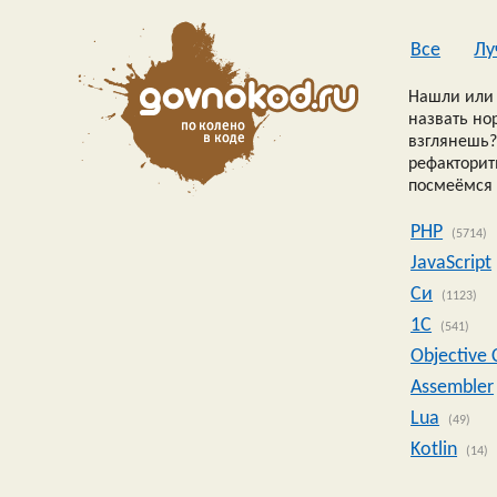
Все
Лу
Нашли или 
назвать но
взглянешь?
рефакторить
посмеёмся 
PHP
(5714)
JavaScript
Си
(1123)
1C
(541)
Objective 
Assembler
Lua
(49)
Kotlin
(14)