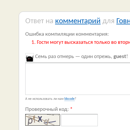
Ответ на
комментарий
для
Гов
Ошибка компиляции комментария:
Гости могут высказаться только во втор
Семь раз отмерь — один отрежь,
guest
!
А не использовать ли нам
bbcode
?
Проверочный код:
*