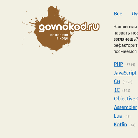
Все
Лу
Нашли или 
назвать но
взглянешь?
рефакторить
посмеёмся 
PHP
(5714)
JavaScript
Си
(1123)
1C
(541)
Objective 
Assembler
Lua
(49)
Kotlin
(14)