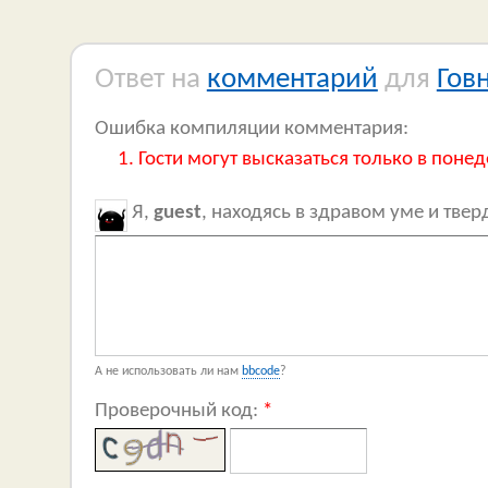
Ответ на
комментарий
для
Гов
Ошибка компиляции комментария:
Гости могут высказаться только в понед
Я,
guest
, находясь в здравом уме и тве
А не использовать ли нам
bbcode
?
Проверочный код:
*