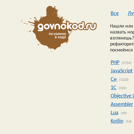
Все
Лу
Нашли или 
назвать но
взглянешь?
рефакторить
посмеёмся 
PHP
(5714)
JavaScript
Си
(1123)
1C
(541)
Objective 
Assembler
Lua
(49)
Kotlin
(14)