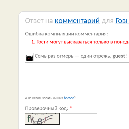
Ответ на
комментарий
для
Гов
Ошибка компиляции комментария:
Гости могут высказаться только в понед
Семь раз отмерь — один отрежь,
guest
!
А не использовать ли нам
bbcode
?
Проверочный код:
*