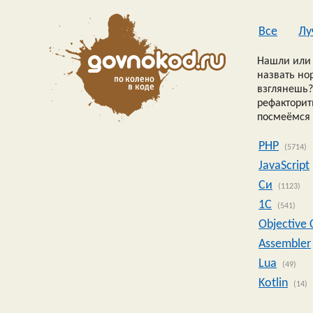
Все
Лу
Нашли или 
назвать но
взглянешь?
рефакторить
посмеёмся 
PHP
(5714)
JavaScript
Си
(1123)
1C
(541)
Objective 
Assembler
Lua
(49)
Kotlin
(14)