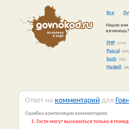
Все
Лу
Нашли или 
взглянешь?
PHP
(5714)
Pascal
(649
bash
(202)
Haskell
(48
Ответ на
комментарий
для
Гов
Ошибка компиляции комментария:
Гости могут высказаться только в понед