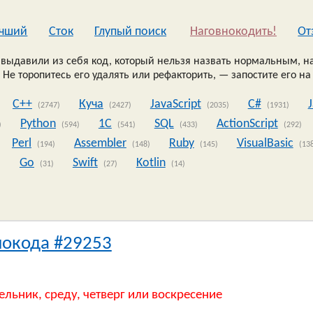
чший
Сток
Глупый поиск
Наговнокодить!
Oт
выдавили из себя код, который нельзя назвать нормальным, на
 Не торопитесь его удалять или рефакторить, — запостите его на
C++
Куча
JavaScript
C#
(2747)
(2427)
(2035)
(1931)
Python
1C
SQL
ActionScript
)
(594)
(541)
(433)
(292)
Perl
Assembler
Ruby
VisualBasic
(194)
(148)
(145)
(13
Go
Swift
Kotlin
)
(31)
(27)
(14)
нокода #29253
ельник, среду, четверг или воскресение