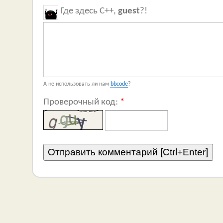
Где здесь C++,
guest
?!
А не использовать ли нам
bbcode
?
Проверочный код:
*