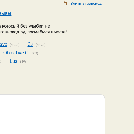
Войти в говнокод
зывы
 который без улыбки не
 говнокод.ру, посмеёмся вместе!
Java
Си
(1503)
(1123)
Objective C
(202)
Lua
8)
(49)