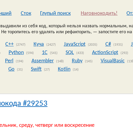
чший
Сток
Глупый поиск
Наговнокодить!
Oт
выдавили из себя код, который нельзя назвать нормальным, на
 Не торопитесь его удалять или рефакторить, — запостите его на
C++
Куча
JavaScript
C#
(2747)
(2427)
(2035)
(1931)
Python
1C
SQL
ActionScript
)
(594)
(541)
(433)
(292)
Perl
Assembler
Ruby
VisualBasic
(194)
(148)
(145)
(13
Go
Swift
Kotlin
)
(31)
(27)
(14)
нокода #29253
ельник, среду, четверг или воскресение