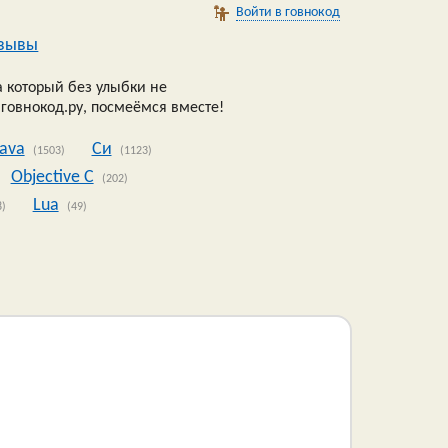
Войти в говнокод
зывы
 который без улыбки не
 говнокод.ру, посмеёмся вместе!
Java
Си
(1503)
(1123)
Objective C
(202)
Lua
8)
(49)