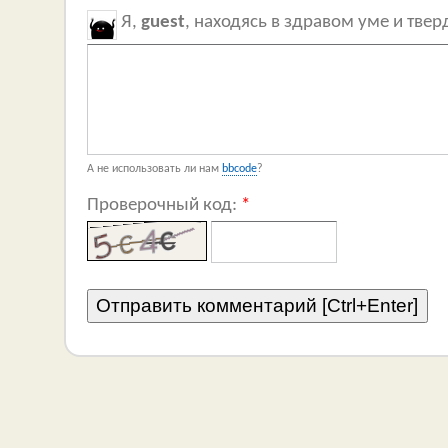
Я,
guest
, находясь в здравом уме и тве
А не использовать ли нам
bbcode
?
Проверочный код:
*