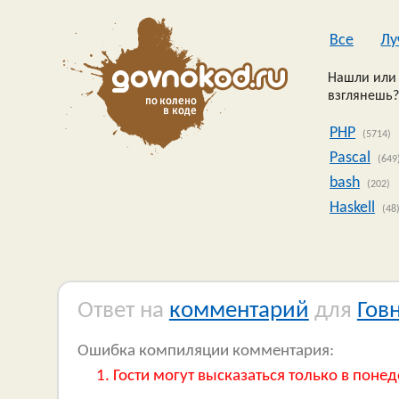
Все
Лу
Нашли или 
взглянешь?
PHP
(5714)
Pascal
(649
bash
(202)
Haskell
(48
Ответ на
комментарий
для
Гов
Ошибка компиляции комментария:
Гости могут высказаться только в понед