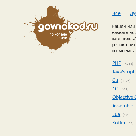
Все
Лу
Нашли или 
назвать но
взглянешь?
рефакторить
посмеёмся 
PHP
(5714)
JavaScript
Си
(1123)
1C
(541)
Objective 
Assembler
Lua
(49)
Kotlin
(14)