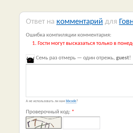
Ответ на
комментарий
для
Гов
Ошибка компиляции комментария:
Гости могут высказаться только в понед
Семь раз отмерь — один отрежь,
guest
!
А не использовать ли нам
bbcode
?
Проверочный код:
*