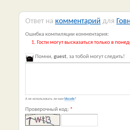
Ответ на
комментарий
для
Гов
Ошибка компиляции комментария:
Гости могут высказаться только в понед
Помни,
guest
, за тобой могут следить!
А не использовать ли нам
bbcode
?
Проверочный код:
*