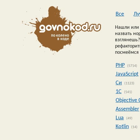
Все
Лу
Нашли или 
назвать но
взглянешь?
рефакторить
посмеёмся 
PHP
(5714)
JavaScript
Си
(1123)
1C
(541)
Objective 
Assembler
Lua
(49)
Kotlin
(14)