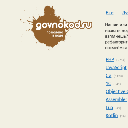
Все
Лу
Нашли или 
назвать но
взглянешь?
рефакторить
посмеёмся 
PHP
(5714)
JavaScript
Си
(1123)
1C
(541)
Objective 
Assembler
Lua
(49)
Kotlin
(14)