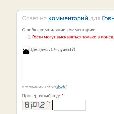
Ответ на
комментарий
для
Гов
Ошибка компиляции комментария:
Гости могут высказаться только в понед
Где здесь C++,
guest
?!
А не использовать ли нам
bbcode
?
Проверочный код:
*