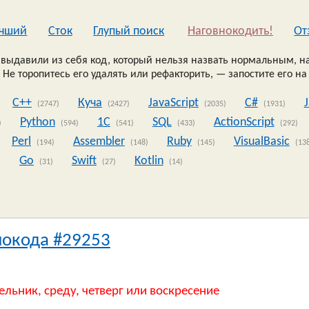
чший
Сток
Глупый поиск
Наговнокодить!
Oт
выдавили из себя код, который нельзя назвать нормальным, на
 Не торопитесь его удалять или рефакторить, — запостите его на
C++
Куча
JavaScript
C#
(2747)
(2427)
(2035)
(1931)
Python
1C
SQL
ActionScript
)
(594)
(541)
(433)
(292)
Perl
Assembler
Ruby
VisualBasic
(194)
(148)
(145)
(13
Go
Swift
Kotlin
)
(31)
(27)
(14)
нокода #29253
ельник, среду, четверг или воскресение