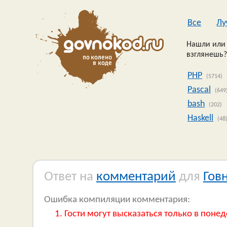
Все
Лу
Нашли или 
взглянешь?
PHP
(5714)
Pascal
(649
bash
(202)
Haskell
(48
Ответ на
комментарий
для
Гов
Ошибка компиляции комментария:
Гости могут высказаться только в понед