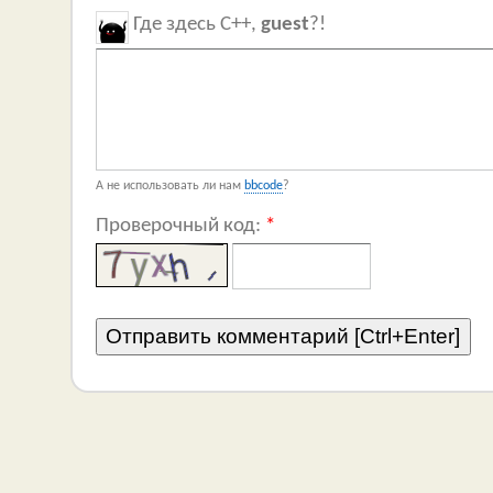
Где здесь C++,
guest
?!
А не использовать ли нам
bbcode
?
Проверочный код:
*