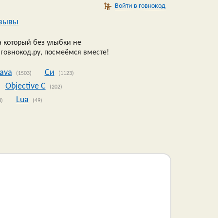
Войти в говнокод
зывы
 который без улыбки не
 говнокод.ру, посмеёмся вместе!
Java
Си
(1503)
(1123)
Objective C
(202)
Lua
8)
(49)