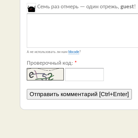
Семь раз отмерь — один отрежь,
guest
!
А не использовать ли нам
bbcode
?
Проверочный код:
*