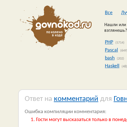
Все
Лу
Нашли или 
взглянешь?
PHP
(5714)
Pascal
(649
bash
(202)
Haskell
(48
Ответ на
комментарий
для
Гов
Ошибка компиляции комментария:
Гости могут высказаться только в понед