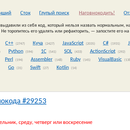
чший
Сток
Глупый поиск
Наговнокодить!
Oт
выдавили из себя код, который нельзя назвать нормальным, на
 Не торопитесь его удалять или рефакторить, — запостите его на
C++
Куча
JavaScript
C#
(2747)
(2427)
(2035)
(1931)
Python
1C
SQL
ActionScript
)
(594)
(541)
(433)
(292)
Perl
Assembler
Ruby
VisualBasic
(194)
(148)
(145)
(13
Go
Swift
Kotlin
)
(31)
(27)
(14)
нокода #29253
ельник, среду, четверг или воскресение