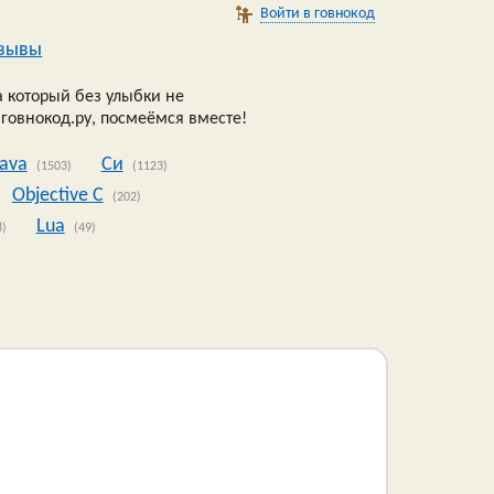
Войти в говнокод
зывы
 который без улыбки не
 говнокод.ру, посмеёмся вместе!
Java
Си
(1503)
(1123)
Objective C
(202)
Lua
8)
(49)