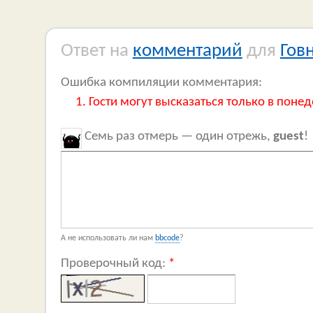
Ответ на
комментарий
для
Гов
Ошибка компиляции комментария:
Гости могут высказаться только в понед
Семь раз отмерь — один отрежь,
guest
!
А не использовать ли нам
bbcode
?
Проверочный код:
*