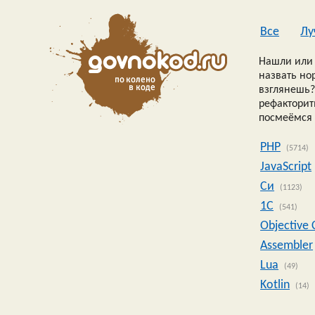
Все
Лу
Нашли или 
назвать но
взглянешь?
рефакторить
посмеёмся 
PHP
(5714)
JavaScript
Си
(1123)
1C
(541)
Objective 
Assembler
Lua
(49)
Kotlin
(14)