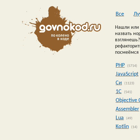
Все
Лу
Нашли или 
назвать но
взглянешь?
рефакторить
посмеёмся 
PHP
(5714)
JavaScript
Си
(1123)
1C
(541)
Objective 
Assembler
Lua
(49)
Kotlin
(14)