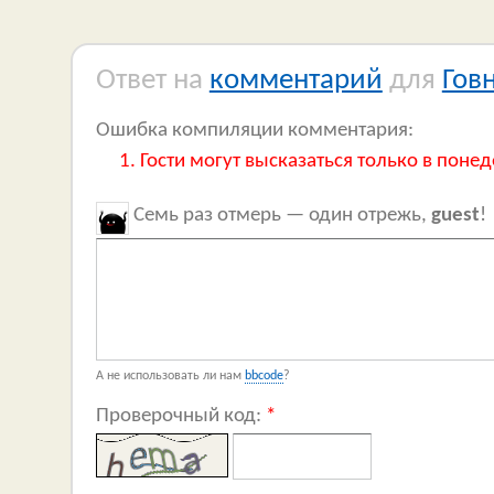
Ответ на
комментарий
для
Гов
Ошибка компиляции комментария:
Гости могут высказаться только в понед
Семь раз отмерь — один отрежь,
guest
!
А не использовать ли нам
bbcode
?
Проверочный код:
*